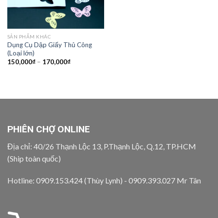
SẢN PHẨM KHÁC
Dụng Cụ Dập Giấy Thủ Công
(Loại lớn)
Khoảng
150,000
₫
–
170,000
₫
giá:
từ
150,000₫
đến
170,000₫
PHIÊN CHỢ ONLINE
Địa chỉ: 40/26 Thạnh Lộc 13, P.Thạnh Lộc, Q.12, TP.HCM
(Ship toàn quốc)
Hotline: 0909.153.424 (Thùy Lynh) - 0909.393.027 Mr Tân