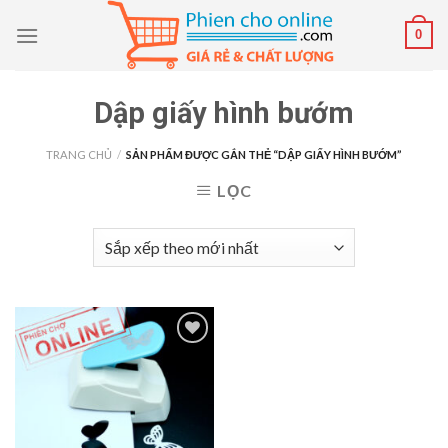
Skip
0
to
content
Dập giấy hình bướm
TRANG CHỦ
/
SẢN PHẨM ĐƯỢC GẮN THẺ “DẬP GIẤY HÌNH BƯỚM”
LỌC
Add to
wishlist