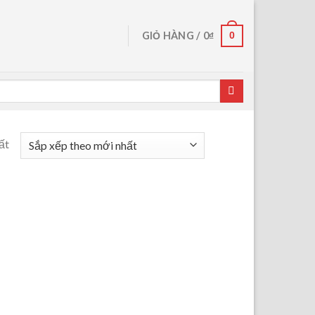
0
GIỎ HÀNG /
0
₫
ất