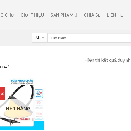
G CHỦ
GIỚI THIỆU
SẢN PHẨM
CHIA SẺ
LIÊN HỆ
Hiển thị kết quả duy nh
 TAY”
2%
Add to
HẾT HÀNG
wishlist