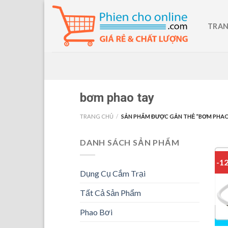
Skip
to
TRAN
content
bơm phao tay
TRANG CHỦ
/
SẢN PHẨM ĐƯỢC GẮN THẺ “BƠM PHAO
DANH SÁCH SẢN PHẨM
-1
Dụng Cụ Cắm Trại
Tất Cả Sản Phẩm
Phao Bơi