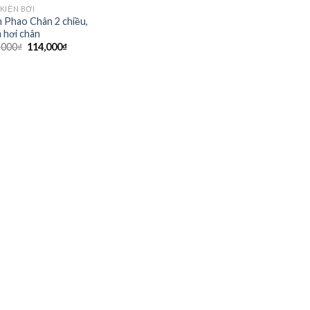
KIỆN BƠI
 Phao Chân 2 chiều,
 hơi chân
Giá
Giá
,000
₫
114,000
₫
gốc
hiện
là:
tại
130,000₫.
là:
114,000₫.