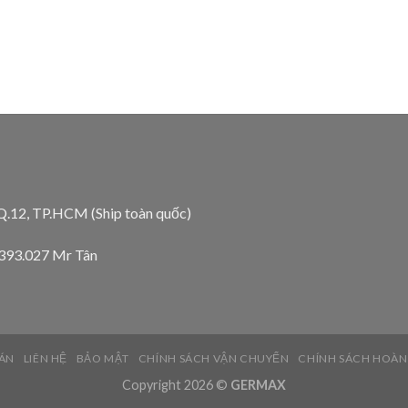
 Q.12, TP.HCM (Ship toàn quốc)
.393.027 Mr Tân
ÁN
LIÊN HỆ
BẢO MẬT
CHÍNH SÁCH VẬN CHUYỂN
CHÍNH SÁCH HOÀN
Copyright 2026 ©
GERMAX