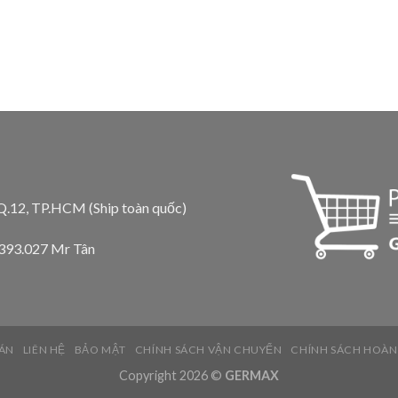
 Q.12, TP.HCM (Ship toàn quốc)
.393.027 Mr Tân
ÁN
LIÊN HỆ
BẢO MẬT
CHÍNH SÁCH VẬN CHUYỂN
CHÍNH SÁCH HOÀN
Copyright 2026 ©
GERMAX