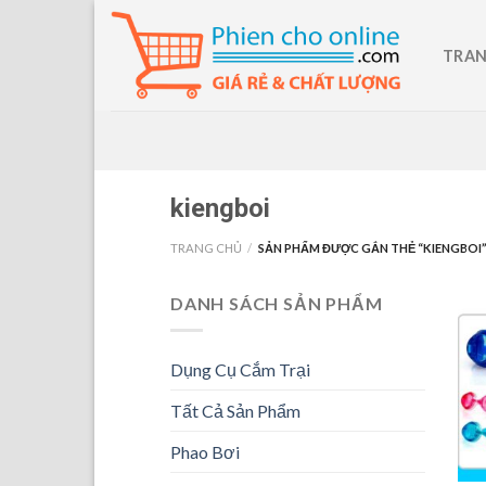
Skip
to
TRAN
content
kiengboi
TRANG CHỦ
/
SẢN PHẨM ĐƯỢC GẮN THẺ “KIENGBOI
DANH SÁCH SẢN PHẨM
Dụng Cụ Cắm Trại
Tất Cả Sản Phẩm
Phao Bơi