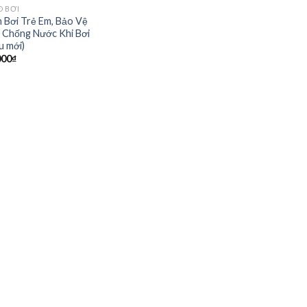
O BƠI
h Bơi Trẻ Em, Bảo Vệ
 Chống Nước Khi Bơi
u mới)
000
₫