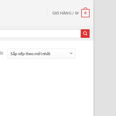
0
GIỎ HÀNG /
0
₫
ất