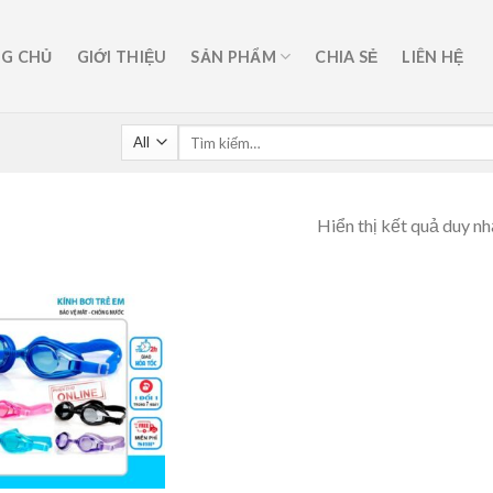
G CHỦ
GIỚI THIỆU
SẢN PHẨM
CHIA SẺ
LIÊN HỆ
Hiển thị kết quả duy nh
”
Add to
wishlist