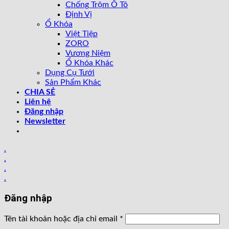
Chống Trộm Ô Tô
Định Vị
Ổ Khóa
Việt Tiệp
ZORO
Vương Niệm
Ổ Khóa Khác
Dụng Cụ Tưới
Sản Phẩm Khác
CHIA SẺ
Liên hệ
Đăng nhập
Newsletter
.
.
.
.
Đăng nhập
Tên tài khoản hoặc địa chỉ email
*