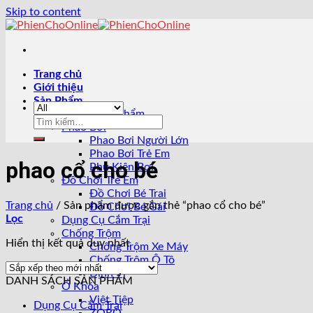
Skip to content
Trang chủ
Giới thiệu
Sản Phẩm
Tất Cả Sản Phẩm
Phao Bơi
Phao Bơi Người Lớn
Phao Bơi Trẻ Em
phao cổ cho bé
Phụ Kiện Bơi
Đồ Chơi Trẻ Em
Đồ Chơi Bé Trai
Trang chủ
/
Sản phẩm được gắn thẻ “phao cổ cho bé”
Đồ Chơi Bé Gái
Lọc
Dụng Cụ Cắm Trại
Chống Trộm
Hiển thị kết quả duy nhất
Chống Trộm Xe Máy
Chống Trộm Ô Tô
Định Vị
DANH SÁCH SẢN PHẨM
Ổ Khóa
Việt Tiệp
Dụng Cụ Cắm Trại