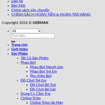
Liên hệ
Bảo Mật
Chính sách vận chuyển
CHÍNH SÁCH HOÀN TIỀN & HOÀN TRẢ HÀNG
Copyright 2026 ©
GERMAX
Trang chủ
Giới thiệu
Sản Phẩm
Tất Cả Sản Phẩm
Phao Bơi
Phao Bơi Người Lớn
Phao Bơi Trẻ Em
Phụ Kiện Bơi
Đồ Chơi Trẻ Em
Đồ Chơi Bé Trai
Đồ Chơi Bé Gái
Dụng Cụ Cắm Trại
Chống Trộm
Chống Trộm Xe Máy