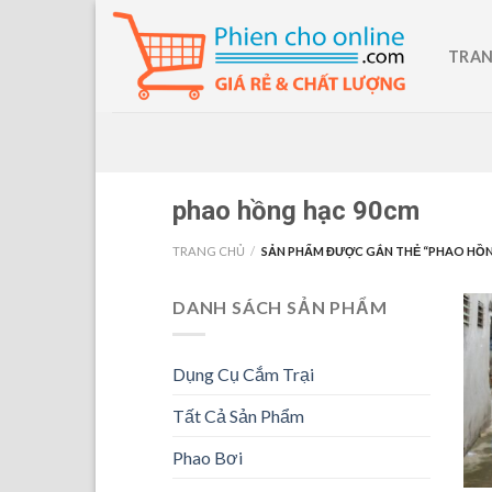
Skip
to
TRAN
content
phao hồng hạc 90cm
TRANG CHỦ
/
SẢN PHẨM ĐƯỢC GẮN THẺ “PHAO HỒN
DANH SÁCH SẢN PHẨM
Dụng Cụ Cắm Trại
Tất Cả Sản Phẩm
Phao Bơi