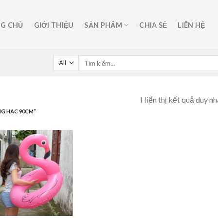
G CHỦ
GIỚI THIỆU
SẢN PHẨM
CHIA SẺ
LIÊN HỆ
Hiển thị kết quả duy nh
G HẠC 90CM”
Add to
wishlist