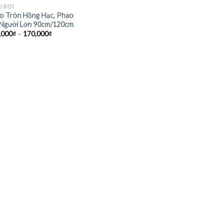
O BƠI
o Tròn Hồng Hạc, Phao
 Người Lớn 90cm/120cm
Khoảng
,000
₫
–
170,000
₫
giá:
từ
140,000₫
đến
170,000₫