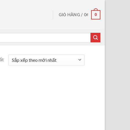
0
GIỎ HÀNG /
0
₫
ất