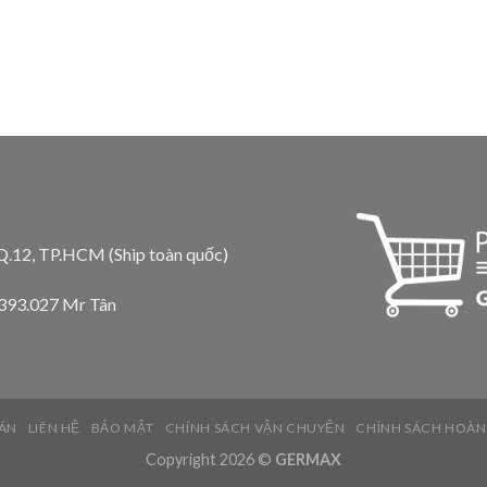
 Q.12, TP.HCM (Ship toàn quốc)
.393.027 Mr Tân
ÁN
LIÊN HỆ
BẢO MẬT
CHÍNH SÁCH VẬN CHUYỂN
CHÍNH SÁCH HOÀN
Copyright 2026 ©
GERMAX