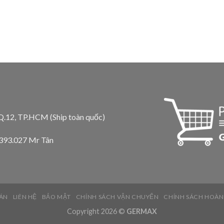
 Q.12, TP.HCM (Ship toàn quốc)
.393.027 Mr Tân
ÁN
LIÊN HỆ
BẢO MẬT
CHÍNH SÁCH VẬN CHUYỂN
CHÍNH SÁCH HOÀN
Copyright 2026 ©
GERMAX