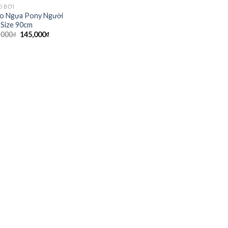
O BƠI
o Ngựa Pony Người
 Size 90cm
Giá
Giá
,000
₫
145,000
₫
gốc
hiện
là:
tại
160,000₫.
là:
145,000₫.