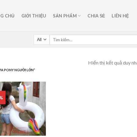
G CHỦ
GIỚI THIỆU
SẢN PHẨM
CHIA SẺ
LIÊN HỆ
Hiển thị kết quả duy nh
A PONY NGƯỜI LỚN”
9%
Add to
wishlist