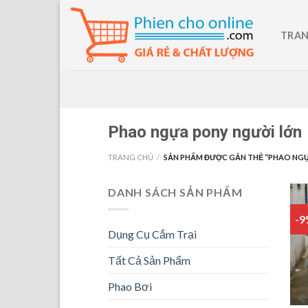
Skip
to
TRAN
content
Phao ngựa pony người lớn
TRANG CHỦ
/
SẢN PHẨM ĐƯỢC GẮN THẺ “PHAO NGỰ
DANH SÁCH SẢN PHẨM
-
Dụng Cụ Cắm Trại
Tất Cả Sản Phẩm
Phao Bơi