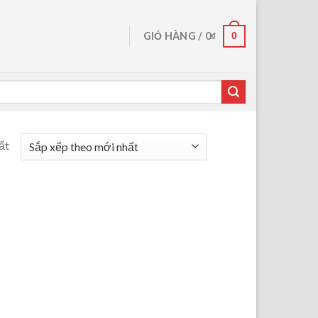
0
GIỎ HÀNG /
0
₫
ất