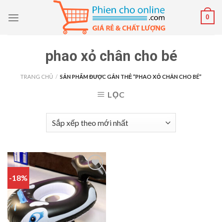
Skip
0
to
content
phao xỏ chân cho bé
TRANG CHỦ
/
SẢN PHẨM ĐƯỢC GẮN THẺ “PHAO XỎ CHÂN CHO BÉ”
LỌC
-18%
Add to
wishlist