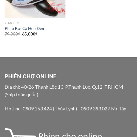
PHAO BƠI
Phao Bơi Cá Heo Đen
Giá
Giá
79,000
₫
65,000
₫
gốc
hiện
là:
tại
79,000₫.
là:
65,000₫.
PHIÊN CHỢ ONLINE
Địa chỉ: 40/26 Thạnh Lộc 13, P.Thạnh Lộc, Q.12, TP.HCM
(Ship toàn quốc)
Hotline: 0909.153.424 (Thùy Lynh) - 0909.393.027 Mr Tân