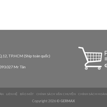
 Q.12, TP.HCM (Ship toàn quốc)
.393.027 Mr Tân
ÁN
LIÊN HỆ
BẢO MẬT
CHÍNH SÁCH VẬN CHUYỂN
CHÍNH SÁCH HOÀN
Copyright 2026 ©
GERMAX