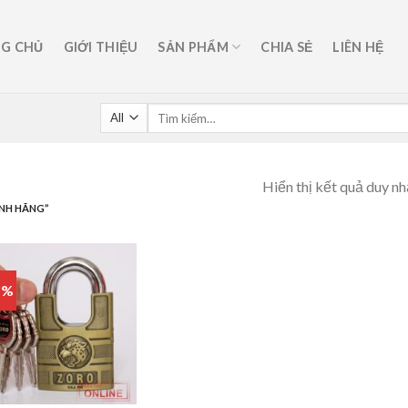
G CHỦ
GIỚI THIỆU
SẢN PHẨM
CHIA SẺ
LIÊN HỆ
Hiển thị kết quả duy nh
NH HÃNG”
1%
Add to
wishlist