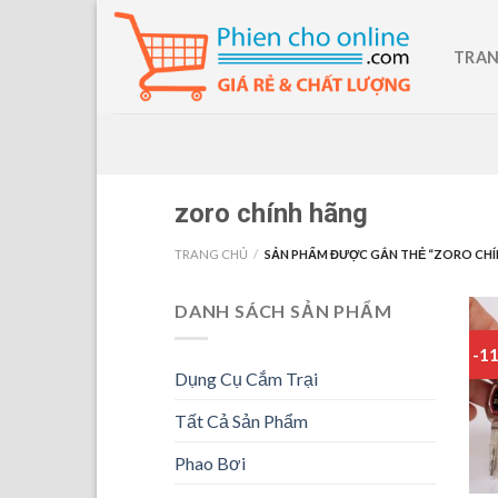
Skip
to
TRAN
content
zoro chính hãng
TRANG CHỦ
/
SẢN PHẨM ĐƯỢC GẮN THẺ “ZORO CHÍ
DANH SÁCH SẢN PHẨM
-1
Dụng Cụ Cắm Trại
Tất Cả Sản Phẩm
Phao Bơi