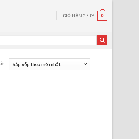
0
GIỎ HÀNG /
0
₫
ất