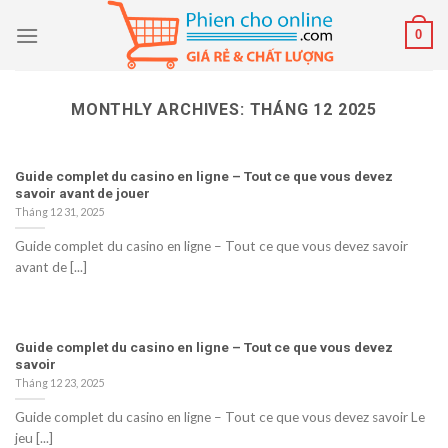
Skip
0
to
content
MONTHLY ARCHIVES:
THÁNG 12 2025
Guide complet du casino en ligne – Tout ce que vous devez
savoir avant de jouer
Tháng 12 31, 2025
Guide complet du casino en ligne – Tout ce que vous devez savoir
avant de [...]
Guide complet du casino en ligne – Tout ce que vous devez
savoir
Tháng 12 23, 2025
Guide complet du casino en ligne – Tout ce que vous devez savoir Le
jeu [...]