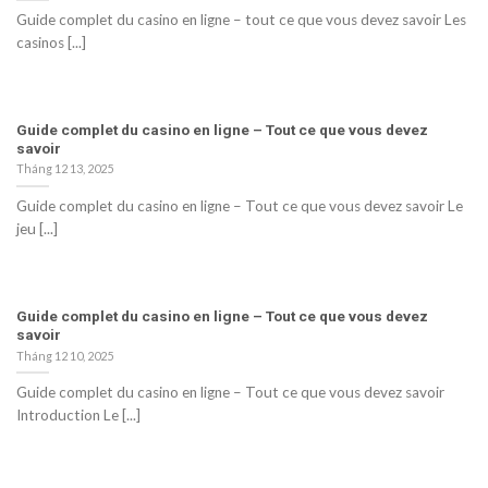
Guide complet du casino en ligne – tout ce que vous devez savoir Les
casinos [...]
Guide complet du casino en ligne – Tout ce que vous devez
savoir
Tháng 12 13, 2025
Guide complet du casino en ligne – Tout ce que vous devez savoir Le
jeu [...]
Guide complet du casino en ligne – Tout ce que vous devez
savoir
Tháng 12 10, 2025
Guide complet du casino en ligne – Tout ce que vous devez savoir
Introduction Le [...]