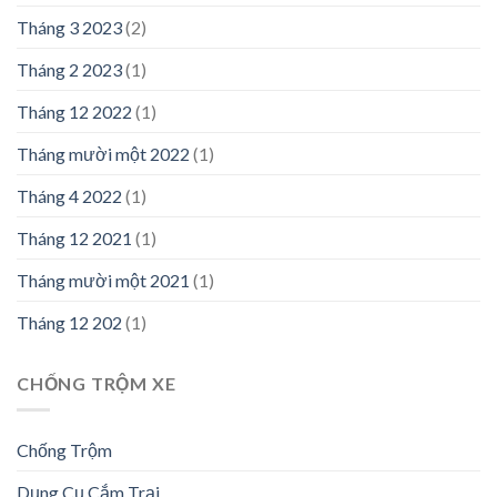
Tháng 3 2023
(2)
Tháng 2 2023
(1)
Tháng 12 2022
(1)
Tháng mười một 2022
(1)
Tháng 4 2022
(1)
Tháng 12 2021
(1)
Tháng mười một 2021
(1)
Tháng 12 202
(1)
CHỐNG TRỘM XE
Chống Trộm
Dụng Cụ Cắm Trại