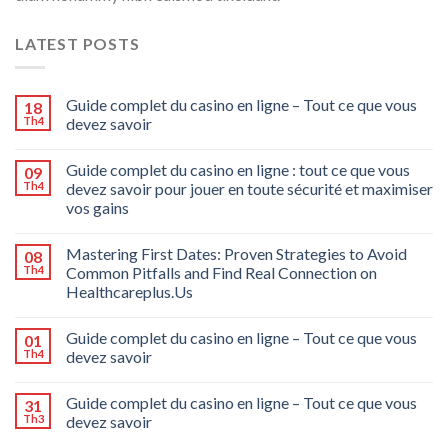
LATEST POSTS
Guide complet du casino en ligne – Tout ce que vous
18
Th4
devez savoir
Guide complet du casino en ligne : tout ce que vous
09
Th4
devez savoir pour jouer en toute sécurité et maximiser
vos gains
Mastering First Dates: Proven Strategies to Avoid
08
Th4
Common Pitfalls and Find Real Connection on
Healthcareplus.Us
Guide complet du casino en ligne – Tout ce que vous
01
Th4
devez savoir
Guide complet du casino en ligne – Tout ce que vous
31
Th3
devez savoir