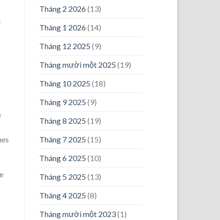
Tháng 2 2026
(13)
e
Tháng 1 2026
(14)
Tháng 12 2025
(9)
Tháng mười một 2025
(19)
Tháng 10 2025
(18)
Tháng 9 2025
(9)
é
Tháng 8 2025
(19)
Tháng 7 2025
(15)
mes
Tháng 6 2025
(10)
le
Tháng 5 2025
(13)
Tháng 4 2025
(8)
Tháng mười một 2023
(1)