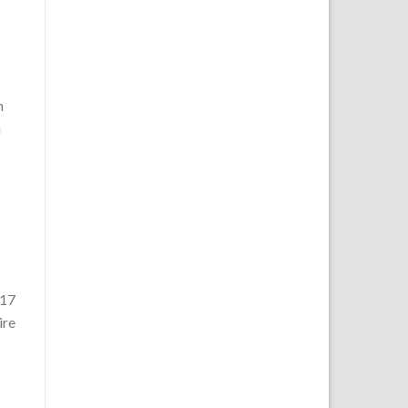
n
u
 17
ire