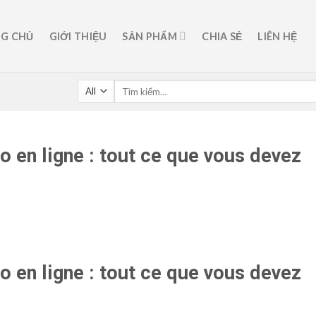
G CHỦ
GIỚI THIỆU
SẢN PHẨM
CHIA SẺ
LIÊN HỆ
 en ligne : tout ce que vous devez
 en ligne : tout ce que vous devez