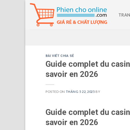
Skip
to
TRAN
content
BÀI VIẾT CHIA SẺ
Guide complet du casino
savoir en 2026
POSTED ON
THÁNG 5 22, 2025
BY
Guide complet du casino
savoir en 2026