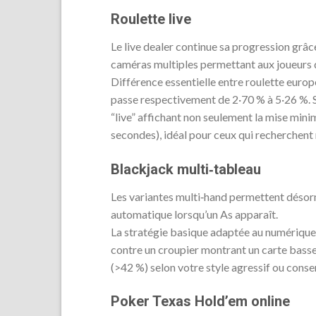
Roulette live
Le live dealer continue sa progression grâce
caméras multiples permettant aux joueurs d
Différence essentielle entre roulette europ
passe respectivement de 2·70 % à 5·26 %. S
“live” affichant non seulement la mise min
secondes), idéal pour ceux qui recherchent r
Blackjack multi‑tableau
Les variantes multi‑hand permettent désorm
automatique lorsqu’un As apparaît.
La stratégie basique adaptée au numérique c
contre un croupier montrant un carte basse
(>42 %) selon votre style agressif ou conse
Poker Texas Hold’em online