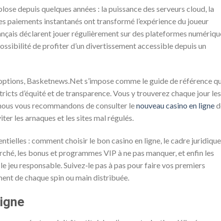
plose depuis quelques années : la puissance des serveurs cloud, la
des paiements instantanés ont transformé l’expérience du joueur
Français déclarent jouer régulièrement sur des plateformes numériqu
 possibilité de profiter d’un divertissement accessible depuis un
d’options, Basketnews.Net s’impose comme le guide de référence qu
tricts d’équité et de transparence. Vous y trouverez chaque jour les
oi nous vous recommandons de consulter le
nouveau casino en ligne
d
ter les arnaques et les sites mal régulés.
tielles : comment choisir le bon casino en ligne, le cadre juridique
arché, les bonus et programmes VIP à ne pas manquer, et enfin les
le jeu responsable. Suivez‑le pas à pas pour faire vos premiers
ement de chaque spin ou main distribuée.
ligne