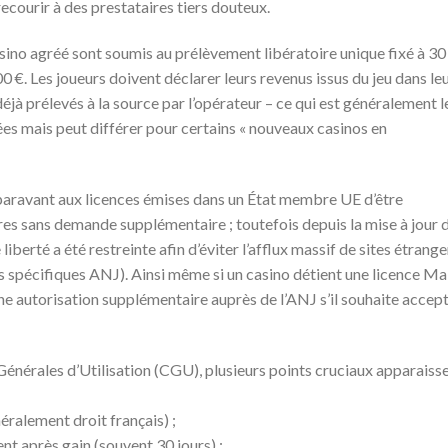
courir à des prestataires tiers douteux.
n casino agréé sont soumis au prélèvement libératoire unique fixé à 3
 €. Les joueurs doivent déclarer leurs revenus issus du jeu dans le
déjà prélevés à la source par l’opérateur – ce qui est généralement l
ées mais peut différer pour certains « nouveaux casinos en
paravant aux licences émises dans un État membre UE d’être
es sans demande supplémentaire ; toutefois depuis la mise à jour 
iberté a été restreinte afin d’éviter l’afflux massif de sites étrange
 spécifiques ANJ). Ainsi même si un casino détient une licence Ma
ne autorisation supplémentaire auprès de l’ANJ s’il souhaite accep
Générales d’Utilisation (CGU), plusieurs points cruciaux apparaiss
néralement droit français) ;
t après gain (souvent 30 jours) ;