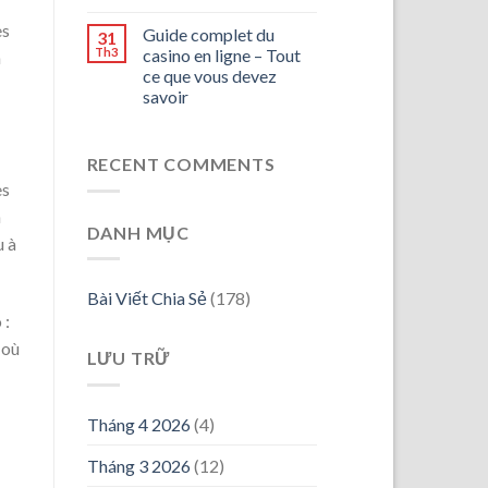
es
Guide complet du
31
Th3
casino en ligne – Tout
a
ce que vous devez
savoir
RECENT COMMENTS
es
h
DANH MỤC
u à
Bài Viết Chia Sẻ
(178)
 :
 où
LƯU TRỮ
Tháng 4 2026
(4)
Tháng 3 2026
(12)