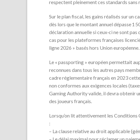
respectent pleinement ces standards sans re
Sur le plan fiscal, les gains réalisés sur u
dès lors que le montant annuel dépasse 1 500
déclaration annuelle si ceux‑ci ne sont pas 
cas pour les plateformes françaises licenci
ligne 2026 » basés hors Union européenne.
Le « passporting » européen permettait au
reconnues dans tous les autres pays membr
cadre réglementaire français en 2023 cette l
non conformes aux exigences locales (taxes
Gaming Authority valide, il devra obtenir u
des joueurs français.
Lorsqu’on lit attentivement les Conditions 
:
– La clause relative au droit applicable (gé
– Le délai maximal pour réclamer un paiemen