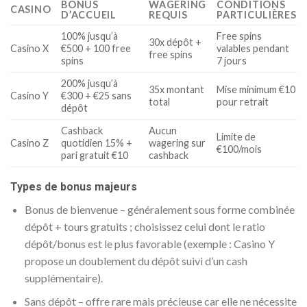
BONUS
WAGERING
CONDITIONS
CASINO
D’ACCUEIL
REQUIS
PARTICULIÈRES
100% jusqu’à
Free spins
30x dépôt +
Casino X
€500 + 100 free
valables pendant
free spins
spins
7 jours
200% jusqu’à
35x montant
Mise minimum €10
Casino Y
€300 + €25 sans
total
pour retrait
dépôt
Cashback
Aucun
Limite de
Casino Z
quotidien 15% +
wagering sur
€100/mois
pari gratuit €10
cashback
Types de bonus majeurs
Bonus de bienvenue – généralement sous forme combinée
dépôt + tours gratuits ; choisissez celui dont le ratio
dépôt/bonus est le plus favorable (exemple : Casino Y
propose un doublement du dépôt suivi d’un cash
supplémentaire).
Sans dépôt – offre rare mais précieuse car elle ne nécessite