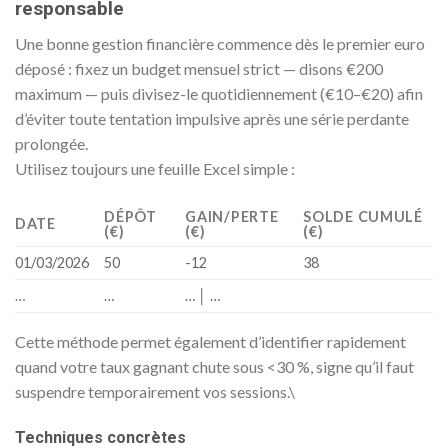
responsable
Une bonne gestion financière commence dès le premier euro
déposé : fixez un budget mensuel strict — disons €200
maximum — puis divisez-le quotidiennement (€10–€20) afin
d’éviter toute tentation impulsive après une série perdante
prolongée.
Utilisez toujours une feuille Excel simple :
DÉPÔT
GAIN/PERTE
SOLDE CUMULÉ
DATE
(€)
(€)
(€)
01/03/2026
50
-12
38
…
…
… │ …
Cette méthode permet également d’identifier rapidement
quand votre taux gagnant chute sous <30 %, signe qu’il faut
suspendre temporairement vos sessions.\
Techniques concrètes