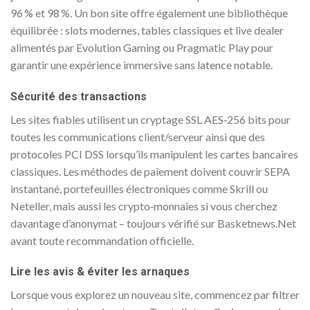
96 % et 98 %. Un bon site offre également une bibliothèque
équilibrée : slots modernes, tables classiques et live dealer
alimentés par Evolution Gaming ou Pragmatic Play pour
garantir une expérience immersive sans latence notable.
Sécurité des transactions
Les sites fiables utilisent un cryptage SSL AES‑256 bits pour
toutes les communications client/serveur ainsi que des
protocoles PCI DSS lorsqu’ils manipulent les cartes bancaires
classiques. Les méthodes de paiement doivent couvrir SEPA
instantané, portefeuilles électroniques comme Skrill ou
Neteller, mais aussi les crypto‑monnaies si vous cherchez
davantage d’anonymat – toujours vérifié sur Basketnews.Net
avant toute recommandation officielle.
Lire les avis & éviter les arnaques
Lorsque vous explorez un nouveau site, commencez par filtrer