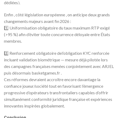
dédiées.\
Enfin , côté législation européenne , on anticipe deux grands
changements majeurs avant fin 2026 :
1️⃣ Uniformisation obligatoire du taux maximum RTP exigé
(>95 %) afin d’éviter toute concurrence déloyale entre États
membres.
2️⃣ Renforcement obligatoire del’obligation KYC renforcée
incluant validation biométrique — mesure déjà pilotée lors
des campagnes françaises menées conjointement avec ARJEL
puis désormais basketgames.fr .
Ces réformes devraient accroître encore davantage la
confiance joueur/société tout en favorisant l’émergence
progressive d’opérateurs transfrontaliers capables d’offrir
simultanément conformité juridique française et expériences
innovantes inspirées globalement.
Conclusion