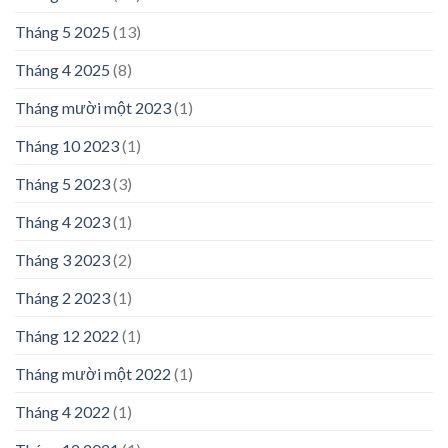
Tháng 5 2025
(13)
Tháng 4 2025
(8)
Tháng mười một 2023
(1)
Tháng 10 2023
(1)
Tháng 5 2023
(3)
Tháng 4 2023
(1)
Tháng 3 2023
(2)
Tháng 2 2023
(1)
Tháng 12 2022
(1)
Tháng mười một 2022
(1)
Tháng 4 2022
(1)