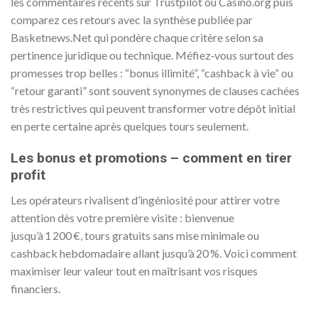
les commentaires récents sur Trustpilot ou Casino.org puis
comparez ces retours avec la synthèse publiée par
Basketnews.Net qui pondère chaque critère selon sa
pertinence juridique ou technique. Méfiez‑vous surtout des
promesses trop belles : “bonus illimité”, “cashback à vie” ou
“retour garanti” sont souvent synonymes de clauses cachées
très restrictives qui peuvent transformer votre dépôt initial
en perte certaine après quelques tours seulement.
Les bonus et promotions – comment en tirer
profit
Les opérateurs rivalisent d’ingéniosité pour attirer votre
attention dès votre première visite : bienvenue
jusqu’à 1 200 €, tours gratuits sans mise minimale ou
cashback hebdomadaire allant jusqu’à 20 %. Voici comment
maximiser leur valeur tout en maîtrisant vos risques
financiers.