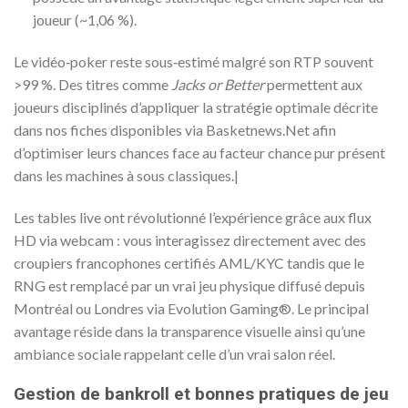
joueur (~1,06 %).
Le vidéo‑poker reste sous‑estimé malgré son RTP souvent
>99 %. Des titres comme
Jacks or Better
permettent aux
joueurs disciplinés d’appliquer la stratégie optimale décrite
dans nos fiches disponibles via Basketnews.Net afin
d’optimiser leurs chances face au facteur chance pur présent
dans les machines à sous classiques.|
Les tables live ont révolutionné l’expérience grâce aux flux
HD via webcam : vous interagissez directement avec des
croupiers francophones certifiés AML/KYC tandis que le
RNG est remplacé par un vrai jeu physique diffusé depuis
Montréal ou Londres via Evolution Gaming®. Le principal
avantage réside dans la transparence visuelle ainsi qu’une
ambiance sociale rappelant celle d’un vrai salon réel.
Gestion de bankroll et bonnes pratiques de jeu