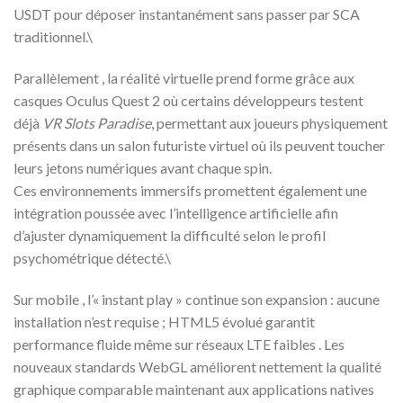
USDT pour déposer instantanément sans passer par SCA
traditionnel.\
Parallèlement , la réalité virtuelle prend forme grâce aux
casques Oculus Quest 2 où certains développeurs testent
déjà
VR Slots Paradise
, permettant aux joueurs physiquement
présents dans un salon futuriste virtuel où ils peuvent toucher
leurs jetons numériques avant chaque spin.
Ces environnements immersifs promettent également une
intégration poussée avec l’intelligence artificielle afin
d’ajuster dynamiquement la difficulté selon le profil
psychométrique détecté.\
Sur mobile , l’« instant play » continue son expansion : aucune
installation n’est requise ; HTML5 évolué garantit
performance fluide même sur réseaux LTE faibles . Les
nouveaux standards WebGL améliorent nettement la qualité
graphique comparable maintenant aux applications natives