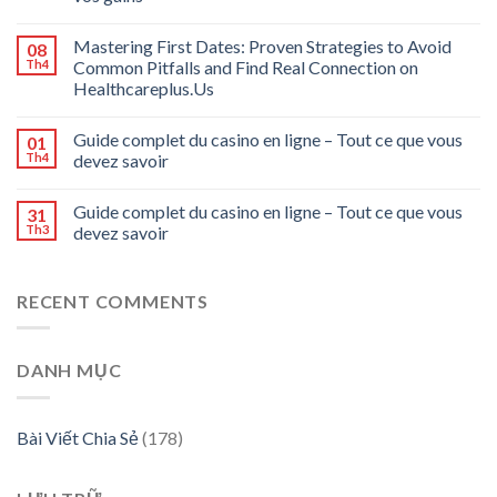
Mastering First Dates: Proven Strategies to Avoid
08
Th4
Common Pitfalls and Find Real Connection on
Healthcareplus.Us
Guide complet du casino en ligne – Tout ce que vous
01
Th4
devez savoir
Guide complet du casino en ligne – Tout ce que vous
31
Th3
devez savoir
RECENT COMMENTS
DANH MỤC
Bài Viết Chia Sẻ
(178)