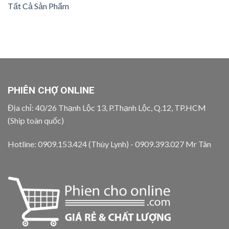
Tất Cả Sản Phẩm
PHIÊN CHỢ ONLINE
Địa chỉ: 40/26 Thạnh Lộc 13, P.Thạnh Lộc, Q.12, TP.HCM
(Ship toàn quốc)
Hotline: 0909.153.424 (Thùy Lynh) - 0909.393.027 Mr Tân