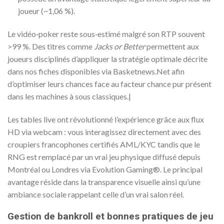
joueur (~1,06 %).
Le vidéo‑poker reste sous‑estimé malgré son RTP souvent
>99 %. Des titres comme
Jacks or Better
permettent aux
joueurs disciplinés d’appliquer la stratégie optimale décrite
dans nos fiches disponibles via Basketnews.Net afin
d’optimiser leurs chances face au facteur chance pur présent
dans les machines à sous classiques.|
Les tables live ont révolutionné l’expérience grâce aux flux
HD via webcam : vous interagissez directement avec des
croupiers francophones certifiés AML/KYC tandis que le
RNG est remplacé par un vrai jeu physique diffusé depuis
Montréal ou Londres via Evolution Gaming®. Le principal
avantage réside dans la transparence visuelle ainsi qu’une
ambiance sociale rappelant celle d’un vrai salon réel.
Gestion de bankroll et bonnes pratiques de jeu