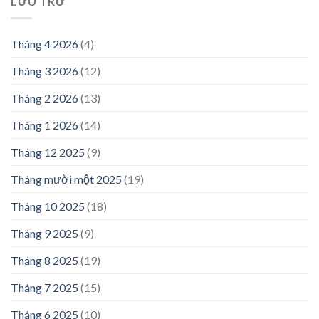
LƯU TRỮ
Tháng 4 2026
(4)
Tháng 3 2026
(12)
Tháng 2 2026
(13)
Tháng 1 2026
(14)
Tháng 12 2025
(9)
Tháng mười một 2025
(19)
Tháng 10 2025
(18)
Tháng 9 2025
(9)
Tháng 8 2025
(19)
Tháng 7 2025
(15)
Tháng 6 2025
(10)