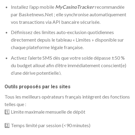
Installez l’app mobile
MyCasinoTracker
recommandée
par Basketnews.Net ; elle synchronise automatiquement
vos transactions via API bancaire sécurisée.
Définissez des limites auto‑exclusion quotidiennes
directement depuis le tableau « Limites » disponible sur
chaque plateforme légale française.
Activez l’alerte SMS dès que votre solde dépasse ±50 %
du budget alloué afin d’être immédiatement conscient(e)
d’une dérive potentielle.\
Outils proposés par les sites
Tous les meilleurs opérateurs français intègrent des fonctions
telles que :
1️⃣ Limite maximale mensuelle de dépôt
2️⃣ Temps limité par session (<90 minutes)