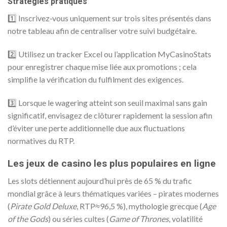
Stratégies pratiques
1️⃣ Inscrivez‑vous uniquement sur trois sites présentés dans
notre tableau afin de centraliser votre suivi budgétaire.
2️⃣ Utilisez un tracker Excel ou l’application MyCasinoStats
pour enregistrer chaque mise liée aux promotions ; cela
simplifie la vérification du fulfilment des exigences.
3️⃣ Lorsque le wagering atteint son seuil maximal sans gain
significatif, envisagez de clôturer rapidement la session afin
d’éviter une perte additionnelle due aux fluctuations
normatives du RTP.
Les jeux de casino les plus populaires en ligne
Les slots détiennent aujourd’hui près de 65 % du trafic
mondial grâce à leurs thématiques variées – pirates modernes
(
Pirate Gold Deluxe
, RTP≈96,5 %), mythologie grecque (
Age
of the Gods
) ou séries cultes (
Game of Thrones
, volatilité